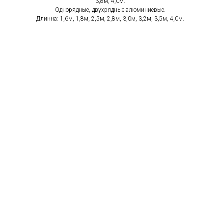
3,8м, 4,0м.
Однорядные, двухрядные алюминиевые.
Длинна: 1,6м, 1,8м, 2,5м, 2,8м, 3,0м, 3,2м, 3,5м, 4,0м.