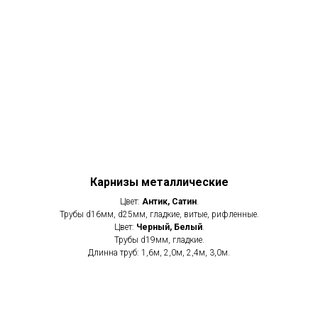
Карнизы металлические
Цвет:
Антик, Сатин
.
Трубы d16мм, d25мм, гладкие, витые, рифленные.
Цвет:
Черный, Белый
.
Трубы d19мм, гладкие.
Длинна труб: 1,6м, 2,0м, 2,4м, 3,0м.